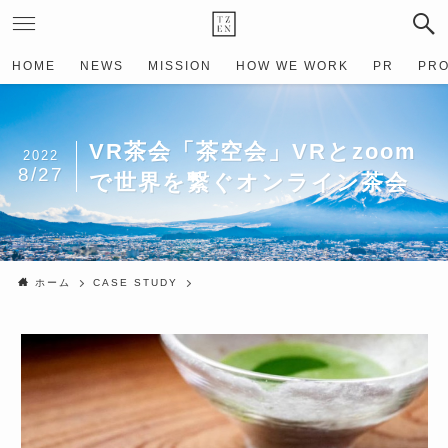
HOME
NEWS
MISSION
HOW WE WORK
PR
PRO
VR茶会「茶空会」VRとzoom
2022
8/27
で世界を繋ぐオンライン茶会
ホーム
CASE STUDY